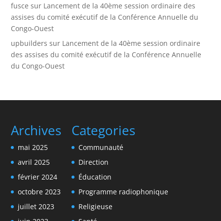
fusce
sur
Lancement de la 40ème session ordinaire des
assises du comité exécutif de la Conférence Annuelle du
Congo-Ouest
upbuilders
sur
Lancement de la 40ème session ordinaire
des assises du comité exécutif de la Conférence Annuelle
du Congo-Ouest
Archives
Categories
mai 2025
Communauté
avril 2025
Direction
février 2024
Éducation
octobre 2023
Programme radiophonique
juillet 2023
Religieuse